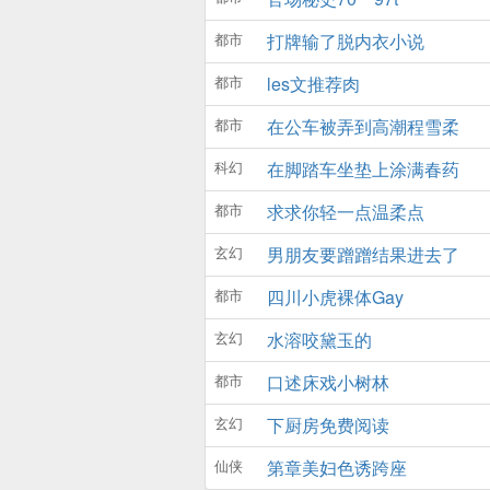
都市
打牌输了脱内衣小说
都市
les文推荐肉
都市
在公车被弄到高潮程雪柔
科幻
在脚踏车坐垫上涂满春药
都市
求求你轻一点温柔点
玄幻
男朋友要蹭蹭结果进去了
都市
四川小虎裸体Gay
玄幻
水溶咬黛玉的
都市
口述床戏小树林
玄幻
下厨房免费阅读
仙侠
第章美妇色诱跨座