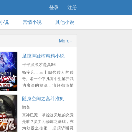
登录
注册
小说
言情小说
其他小说
More+
足控脚趾榨精精小说
平平淡淡才是真86
杨宇凡，三十四代传人的传
奇。看一个平凡高中生解开武
功魔法的始源，演绎都市情
缘。 魔法和武功有什么联
随身空间之宫斗准则
系吗？毁天灭地的精神能量究
竟是怎么产生的，武功的修练
懒某
是怎么的玄奥？让主人公杨宇
真神已死，掌控这天地的究竟
凡......
是谁？灵力为修炼之基础，亦
为奴役之枷锁，必须斩断灵