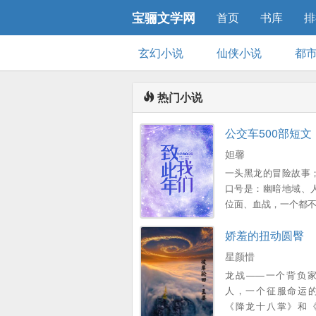
宝骊文学网
首页
书库
排
玄幻小说
仙侠小说
都
热门小说
公交车500部短文
妲馨
一头黑龙的冒险故事
口号是：幽暗地域、
位面、血战，一个都
娇羞的扭动圆臀
星颜惜
龙战——一个背负
人，一个征服命运
《降龙十八掌》和