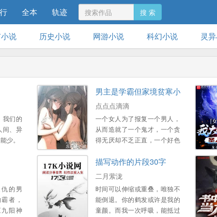
行
全本
轨迹
搜 索
市小说
历史小说
网游小说
科幻小说
灵异
男主是学霸但家境贫寒小说
点点点滴滴
；我们的
一个女人为了报复一个男人，
人间、异
从而造就了一个鬼才，一个贪
不能少。
得无厌却不乏正直，一个好色
却不乏真情，一个将官场闹的
描写动作的片段30字
鸡飞狗跳，却步步高升，成就
一生功名的人.说他是混官也
二月萦泷
行，说他是能吏也可，只
家仇的男
时间可以伸缩或重叠，唯独不
要......
的霸者，
能倒退。你的鹤发或许是我的
《九阳神
童颜。而我一次呼吸，能抵过