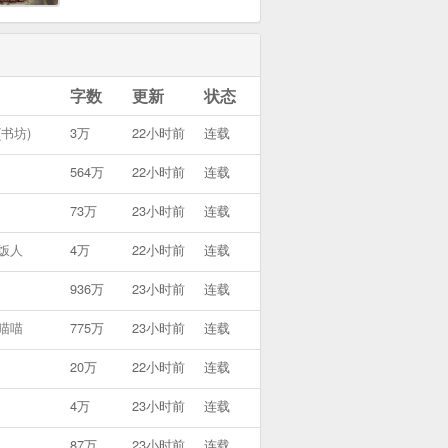
根，灭除灵力，方能看破世界
之真实。在命运的牵引下，夜
鸣因为一场悲剧走入灵力的世
界，斩灵而成神！本站提示：
字数
更新
状态
各位书友要是觉得《斩灵之
神》还不错的话请不要忘记向
书坊)
3万
22小时前
连载
您QQ群和微博里的朋友推荐
哦！
564万
22小时前
连载
73万
23小时前
连载
饭人
4万
22小时前
连载
936万
23小时前
连载
喵喵
775万
23小时前
连载
20万
22小时前
连载
4万
23小时前
连载
87万
23小时前
连载