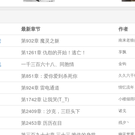
武学。现
你此生的岁月……---------------
怀美人。
新世界崛起，强者制衡，弱者
，绝学无
偷生。浮沉天地，斗战雷
神脉。东
霆！!---------------他们一来便弑
最新章节
作者
法。现实
神戮仙，文明压制。倘若这生
武林绝学
物链下的每一次交替争锋都是
读
第932章 魔灵之躯
南来老狼(
他将铲除
你死我活，在无法和解的物竞
敌人，对
天择之下，我们每一个弱小的
第1261章 仇怨的开始！逃亡！
享飘
待朋友，
生命都会变成一颗颗闪烁的星
—他与高
火，最终星火会燎原，人心会
线
一千三百六十八、同胞情
金钩
兄道弟.
沸腾，照亮整个时空。让这个
第851章：爱你爱到杀死你
久久六干
^^^
支离破碎的世界，黑暗遮天的
宇宙，恢复最初的模样……人
第924章 雷电通道
情忆流年
不畏死，奈何以死惧之……我
辈修真者，何惧一战！！！！
第1742章 让我哭(T_T)
小楼烟雨
我们可以卑微如尘土，不可扭
曲如蛆虫。也许光明无法战胜
第2409章：沙克，三巨头下
诸戈
黑暗，但宇宙一开始就是黑暗
的，只是后来……慢慢的……
第2453章 历历在目
残夕丶
有了无数星辰！！超维书友
第三百九十七章 三十三.唯依的身世
幽蓝梦魇
群：44178591