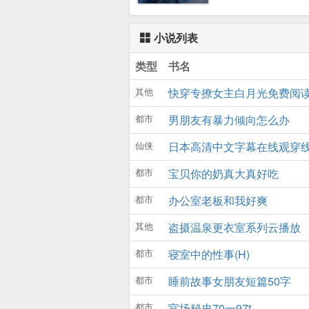
功》成为主角的绝对
实——报仇血恨，拥
游戏——神器在手
小说列表
敌，龙神传人，龙之
类型
书名
方的神功，西方的魔
与游戏，亦真亦假。
其他
快穿专撩女主白月光免费阅
亦正亦邪！现实——
一些邪恶，屠杀一切
都市
男朋友有暴力倾向怎么办
待敌人心狠手辣，对
恩重如山。游戏里—
仙侠
日本高清中文字幕在线观穿
级np结拜。他与皇帝称
都市
宝贝你的奶真大真好吃
他拥有高智能的美女np.^
都市
办公室老板和我好爽
其他
盗摄温泉更衣室系列云播放
都市
寝室中的性事(H)
都市
睡前故事女朋友短篇50字
都市
官场秘史70一97t