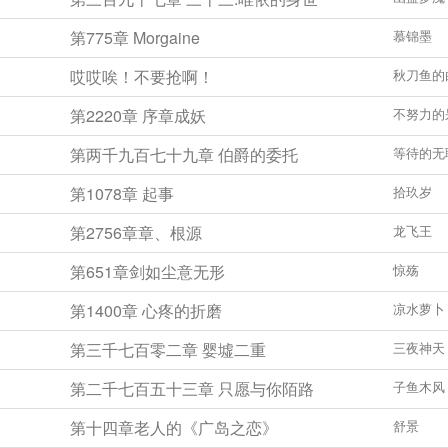
第775章 Morgaine
慕锦墨
哎哎唉！不要抢啊！
秋刀鱼的
第2220章 序章成妖
不努力的
第两千九百七十九章 伯爵的委托
等待的无
第1078章 起事
拾玖岁
第2756章章、根源
龙飞王
第651章剑如尘意无形
惊殇
第1400章 心疼的折磨
凉水萝卜
第三千七百零二章 婴墟二重
三夜神天
第二千七百五十三章 只愿与你陌路
子鱼木风
第十四章老人的《广岛之恋》
舒景